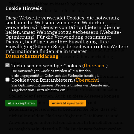
Die Henning Rehbaum bietet Möglichkeiten zur
Cookie Hinweis
Kommunikation über das Internet an.
Diese Webseite verwendet Cookies, die notwendig
sind, um die Webseite zu nutzen. Weiterhin
(1) Neben der rein informatorischen Nutzung unserer
verwenden wir Dienste von Drittanbietern, die uns
Webseite bieten wir verschiedene Leistungen an, die Sie
helfen, unser Webangebot zu verbessern (Website-
Optmierung). Für die Verwendung bestimmter
bei Interesse nutzen können. Dazu müssen Sie in der
Dienste, benötigen wir Ihre Einwilligung. Ihre
Regel personenbezogene Daten angeben, die wir zur
Einwilligung können Sie jederzeit widerrufen. Weitere
Erbringung der jeweiligen Leistung nutzen und für die die
Informationen finden Sie in unserer
Datenschutzerklärung
.
zuvor genannten Grundsätze zur Datenverarbeitung
gelten.
Technisch notwendige Cookies (
Übersicht
)
Die notwendigen Cookies werden allein für den
ordnungsgemäßen Gebrauch der Webseite benötigt.
Für die Kommunikation bitten wir das Kontaktformular zu
Cookies von Drittanbietern (
Übersicht
)
verwenden. Darüberhinaus finden Sie in unserem
Zur Optimierung unserer Webseite binden wir Dienste und
Internetangebot u.U. weitere E-Mail-Adressen einzelner
Angebote von Drittanbietern ein.
Stellen oder Personen. Auch an diese Adressen können
Sie E-Mails senden. Möchten Sie E-Mails mit
Alle akzeptieren
Auswahl speichern
Dateianhängen senden, so beachten Sie bitte, dass wir
nicht alle auf dem Markt verfügbaren Dateiformate und
Anwendungen unterstützen können. In Einzelfällen kann
es möglich sein, dass die E-Mail nicht verarbeitet werden